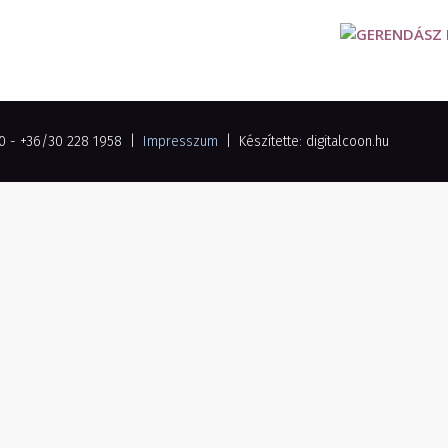
00 - +36/30 228 1958 |
Impresszum
| Készítette: digitalcoon.hu