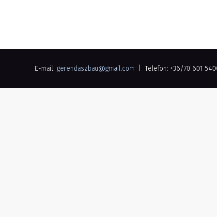
E-mail:
gerendaszbau@gmail.com
| Telefon: +36/70 601 54